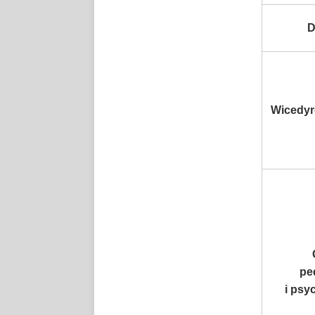
D
Wicedyr
pe
i psy