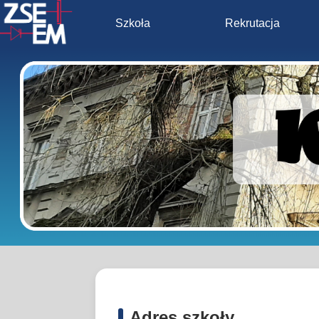
Szkoła
Rekrutacja
Adres szkoły