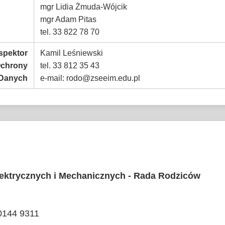
mgr Lidia Żmuda-Wójcik
mgr Adam Pitas
tel. 33 822 78 70
spektor
Kamil Leśniewski
chrony
tel. 33 812 35 43
Danych
e-mail: rodo@zseeim.edu.pl
lektrycznych i Mechanicznych - Rada Rodziców
 0144 9311