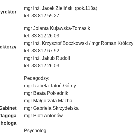
mgr inż. Jacek Zieliński (pok.113a)
yrektor
tel. 33 812 55 27
mgr Jolanta Kujawska-Tomasik
tel. 33 812 26 03
mgr inż. Krzysztof Boczkowski / mgr Roman Królczy
ektorzy
tel. 33 812 67 92
mgr inż. Jakub Rudolf
tel. 33 812 26 03
Pedagodzy:
mgr Izabela Tatoń-Górny
mgr Beata Pokładnik
mgr Małgorzata Macha
Gabinet
mgr Gabriela Skrzydelska
dagoga
mgr Piotr Antonów
chologa
Psycholog: