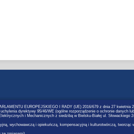
RLAMENTU EUROPEJSKIEGO I RADY (UE) 2016/679 z dnia 27 kwietnia 2016 
uchylenia dyrektywy 95/46/WE (ogólne rozporządzenie o ochronie danych l
lektrycznych i Mechanicznych z siedzibą w Bielsku-Białej ul. Słowackiego 2
e
RODO
Autorzy strony
kacyjną, wychowawczą i opiekuńczą, kompensacyjną i kulturotwórczą, tworząc 
9 ze zmianami),