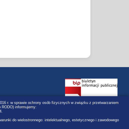
r. w sprawie ochrony osób fizycznych w związku z przetwarzaniem
ub RODO) informujemy:
4.
warunki do wielostronnego: intelektualnego, estetycznego i zawodowego